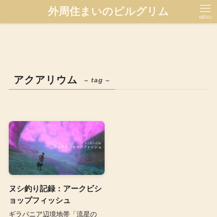
外周住まいのピルグリム
MENU
アクアリウム
– tag –
ヌシ釣り記録：アークビシ
ョップフィッシュ
ギラバニア辺境地帯「流星の