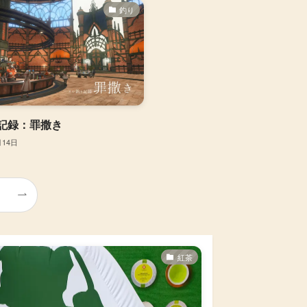
釣り
記録：罪撒き
月14日
紅茶