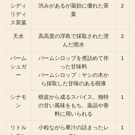
シディ
渋みがあるが薬効に優れた茶
2
リディ
葉
ス茶葉
天水
高高度の浮島で採取された澄
2
んだ雨水
パーム
パームシロップを煮詰めて作
1
シュガ
った甘味料
ー
パームシロップ：ヤシの木か
ら採取した甘味のある樹液
シナモ
樹皮から成るスパイス。独特
1
ン
の甘い風味をもち、薬品や香
料に用いられる
リトル
小粒ながら果汁の詰まったレ
1