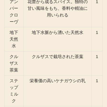
アン
花蕾から成るスパイス。独特の
1
バー
甘い風味をもち、香料や精油に
クロ
用いられる
ーヴ
地下
地下水脈から湧いた天然水
1
天然
水
クル
クルザスで栽培された茶葉
1
ザス
茶葉
ステ
栄養価の高いケナガウシの乳
1
ップ
ミル
ク