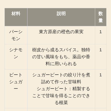
材料
説明
数
量
パーシ
東方原産の橙色の果実
1
モン
シナモ
樹皮から成るスパイス。独特
1
ン
の甘い風味をもち、薬品や香
料に用いられる
ビート
シュガービートの絞り汁を煮
1
シュガ
詰めて作った甘味料
ー
シュガービート：精製する
ことで甘味を得ることのでき
る根菜