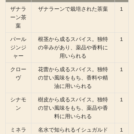
ザナラ
ザナラーンで栽培された茶葉
1
ーン茶
葉
パール
根茎から成るスパイス。独特
1
ジンジ
の辛みがあり、薬品や香料に
ャー
用いられる
クロー
花蕾から成るスパイス。独特
1
ヴ
の甘い風味をもち、香料や精
油に用いられる
シナモ
樹皮から成るスパイス。独特
1
ン
の甘い風味をもち、薬品や香
料に用いられる
ミネラ
名水で知られるイシュガルド
1