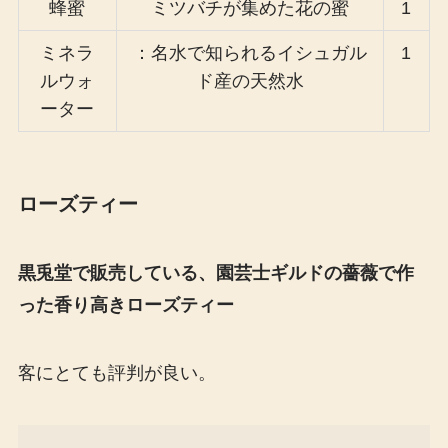
蜂蜜
ミツバチが集めた花の蜜
1
ミネラ
：名水で知られるイシュガル
1
ルウォ
ド産の天然水
ーター
ローズティー
黒兎堂で販売している、園芸士ギルドの薔薇で作
った香り高きローズティー
客にとても評判が良い。