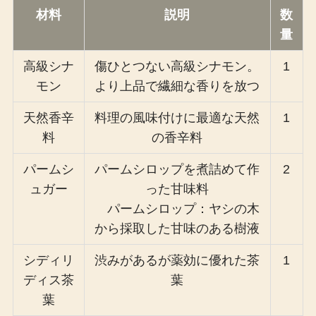
材料
説明
数
量
高級シナ
傷ひとつない高級シナモン。
1
モン
より上品で繊細な香りを放つ
天然香辛
料理の風味付けに最適な天然
1
料
の香辛料
パームシ
パームシロップを煮詰めて作
2
ュガー
った甘味料
パームシロップ：ヤシの木
から採取した甘味のある樹液
シディリ
渋みがあるが薬効に優れた茶
1
ディス茶
葉
葉