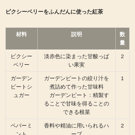
ピクシーベリーをふんだんに使った紅茶
材料
説明
数
量
ピクシー
淡赤色に染まった甘酸っぱ
2
ベリー
い果実
ガーデン
ガーデンビートの絞り汁を
1
ビートシ
煮詰めて作った甘味料
ュガー
ガーデンビート：精製す
ることで甘味を得ることの
できる根菜
ペパーミ
香料や精油に用いられるハ
2
ント
ーブ