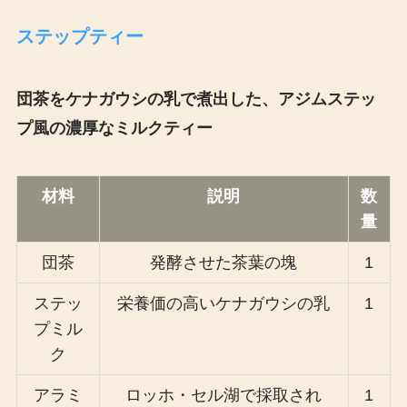
ステップティー
団茶をケナガウシの乳で煮出した、アジムステッ
プ風の濃厚なミルクティー
材料
説明
数
量
団茶
発酵させた茶葉の塊
1
ステッ
栄養価の高いケナガウシの乳
1
プミル
ク
アラミ
ロッホ・セル湖で採取され
1