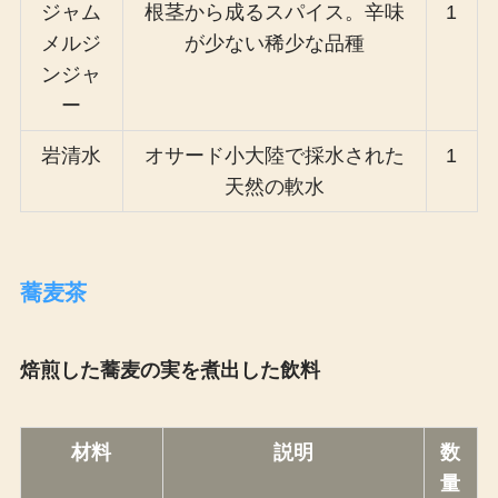
ジャム
根茎から成るスパイス。辛味
1
メルジ
が少ない稀少な品種
ンジャ
ー
岩清水
オサード小大陸で採水された
1
天然の軟水
蕎麦茶
焙煎した蕎麦の実を煮出した飲料
材料
説明
数
量